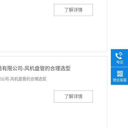
了解详情
电话
造有限公司-风机盘管的合理选型
公司-风机盘管的合理选型
微信客服
了解详情