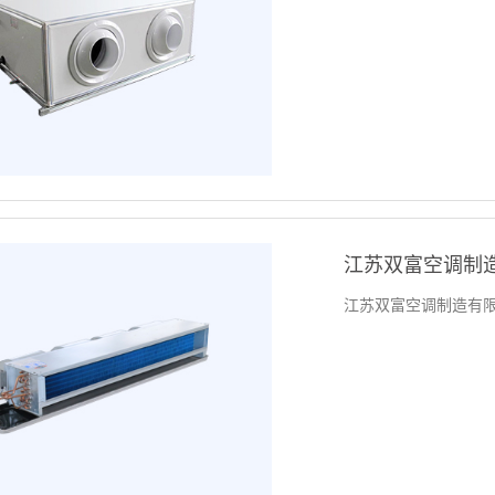
江苏双富空调制
江苏双富空调制造有限