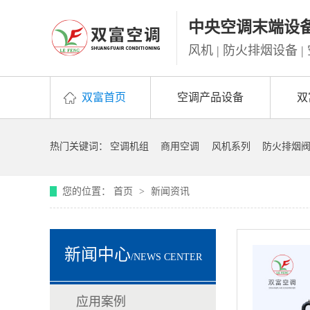
中央空调末端设
风机 | 防火排烟设备 
双富首页
空调产品设备
双
热门关键词：
空调机组
商用空调
风机系列
防火排烟
您的位置：
首页
>
新闻资讯
新闻中心
/NEWS CENTER
应用案例