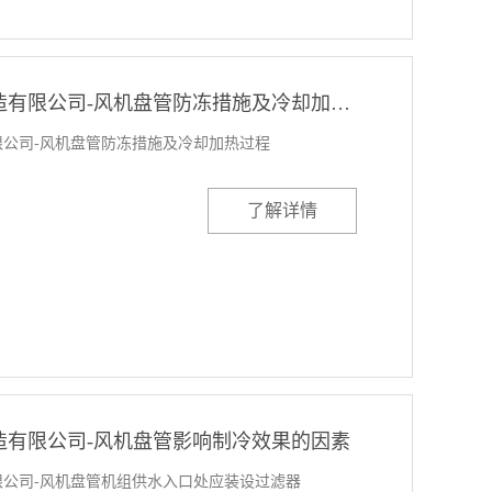
江苏双富空调制造有限公司-风机盘管防冻措施及冷却加热过程
公司-风机盘管防冻措施及冷却加热过程
了解详情
造有限公司-风机盘管影响制冷效果的因素
公司-风机盘管机组供水入口处应装设过滤器