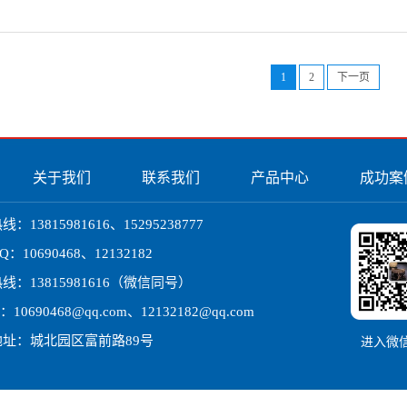
1
2
下一页
关于我们
联系我们
产品中心
成功案
：13815981616、15295238777
：10690468、12132182
线：13815981616（微信同号）
il：10690468@qq.com、12132182@qq.com
地址：城北园区富前路89号
进入微