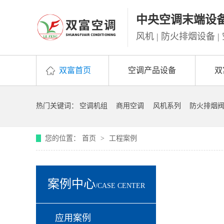
中央空调末端设
风机 | 防火排烟设备 
双富首页
空调产品设备
双
热门关键词：
空调机组
商用空调
风机系列
防火排烟
您的位置：
首页
>
工程案例
案例中心
/CASE CENTER
应用案例