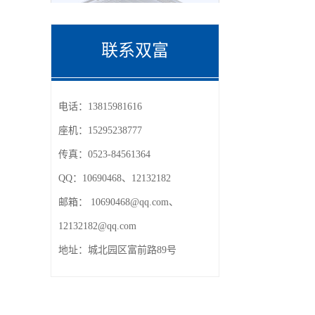
卡式风机盘管
联系双富
电话：
13815981616
座机：
15295238777
传真：
0523-84561364
卧式暗装风机盘管
QQ：
10690468、12132182
邮箱：
10690468@qq.com、
12132182@qq.com
地址：
城北园区富前路89号
走氟风机盘管