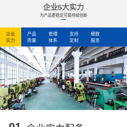
企业5大实力
为产品更稳定可靠持续创新
企业
产品
管理
支持
细致
实力
质量
体系
定制
服务
01.