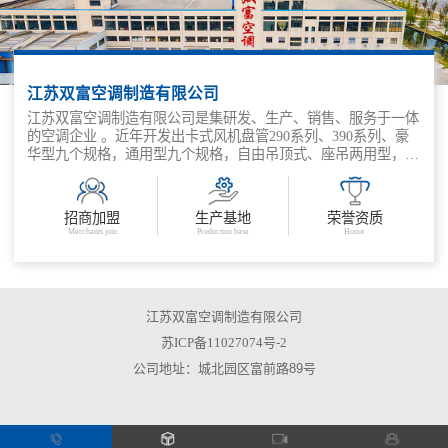
江苏双富空调制造有限公司
江苏双富空调制造有限公司是集研发、生产、销售、服务于一体
的空调企业 。近年开发出卡式风机盘管290系列、390系列、豪
华型九个规格，通用型九个规格，自由吊顶式、座吊两用型，适
合家用超薄型系列等多种规格、型号的产品，能满足不同消费群
体的各种需求。主要生产YG、YZ、YL、YFP 型等系列的空调
及空调机房各种配件、各种规格的风机盘管机组、新风机组、防
招商加盟
生产基地
荣誉资质
火阀、CJT 阻尼弹簧减振器、各种型号的阻尼弹簧减振吊架、铝
Merchants join
Production base
Honor
箔软管、Z80 空调微机自控装置及0.5~5 万大卡冷量的分体式空
调机组并承包空调、净化、冷冻系统的设计、施工、调试。 公
司本着发展创新才能持续经营的理念，紧扣时代步伐，根据不同
需求的客户研发新产品，共同推动产业升级，低碳生活，创造人
与自然的和谐！
江苏双富空调制造有限公司
苏ICP备11027074号-2
公司地址：城北园区富前路89号