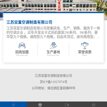
江苏双富空调制造有限公司
江苏双富空调制造有限公司是集研发、生产、销售、服务于一体
的空调企业 。近年开发出卡式风机盘管290系列、390系列、豪
华型九个规格，通用型九个规格，自由吊顶式、座吊两用型，适
合家用超薄型系列等多种规格、型号的产品，能满足不同消费群
体的各种需求。主要生产YG、YZ、YL、YFP 型等系列的空调
及空调机房各种配件、各种规格的风机盘管机组、新风机组、防
招商加盟
生产基地
荣誉资质
火阀、CJT 阻尼弹簧减振器、各种型号的阻尼弹簧减振吊架、铝
Merchants join
Production base
Honor
箔软管、Z80 空调微机自控装置及0.5~5 万大卡冷量的分体式空
调机组并承包空调、净化、冷冻系统的设计、施工、调试。 公
司本着发展创新才能持续经营的理念，紧扣时代步伐，根据不同
需求的客户研发新产品，共同推动产业升级，低碳生活，创造人
与自然的和谐！
江苏双富空调制造有限公司
苏ICP备11027074号
公司地址：城北园区富前路89号