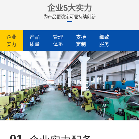
企业5大实力
为产品更稳定可靠持续创新
企业
产品
管理
支持
细致
实力
质量
体系
定制
服务
01.