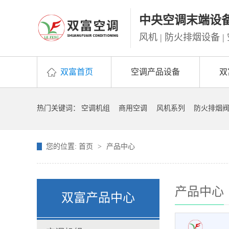
中央空调末端设
风机 | 防火排烟设备 
双富首页
空调产品设备
双
热门关键词：
空调机组
商用空调
风机系列
防火排烟
您的位置:
首页
>
产品中心
热回收空气处理机组、新风换气机
柜式空调机组
风口、
产品中心
双富产品中心