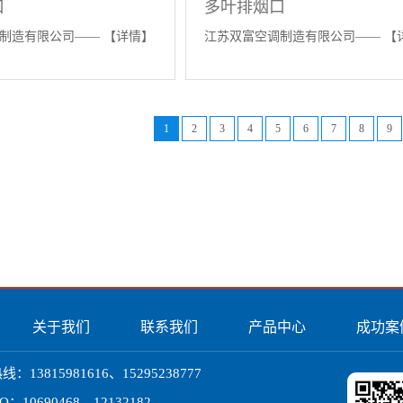
口
多叶排烟口
调制造有限公司——
【详情】
江苏双富空调制造有限公司——
【
1
2
3
4
5
6
7
8
9
关于我们
联系我们
产品中心
成功案
：13815981616、15295238777
：10690468、12132182