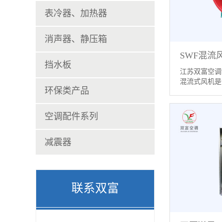
表冷器、加热器
消声器、静压箱
SWF混流
挡水板
江苏双富空调
混流式风机是
环保类产品
新型风机，应
有两者的优点
高，风量较同
空调配件系列
高且效率区宽
方便（水平、
减震器
用于工矿企业
【详情】
联系双富