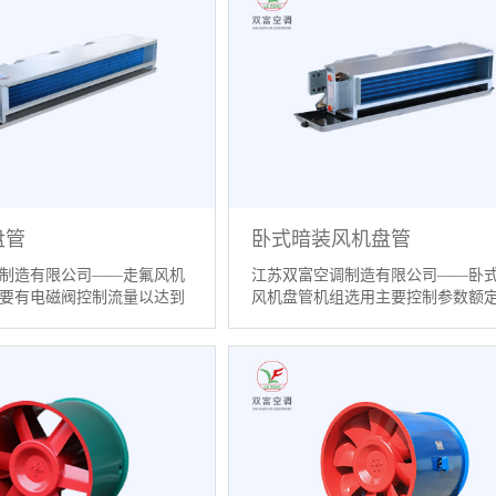
盘管
卧式暗装风机盘管
制造有限公司——走氟风机
江苏双富空调制造有限公司——卧
要有电磁阀控制流量以达到
风机盘管机组选用主要控制参数额
走氟就不需要了。
【详情】
量、出口静压、输入功率、额定供
额定供热量、噪声、水阻等。
【详