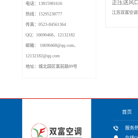
正压送风
电话：
13815981616
江苏双富空
热线：
15295238777
传真：
0523-84561364
QQ：
10690468、12132182
邮箱：
10690468@qq.com、
12132182@qq.com
地址：
城北园区富前路89号
首页
服务热线
在线QQ