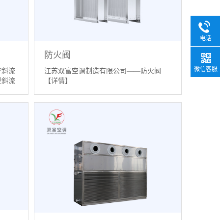
电话
防火阀
微信客服
F斜流
江苏双富空调制造有限公司——防火阀
型斜流
【详情】
数较高
斜流式
，全压
同机号
验研
大的流
有噪声
泛应用
等的送