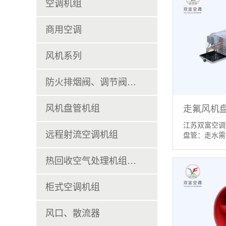
空调机组
商用空调
风机系列
防火排烟阀、调节阀系列
风机盘管机组
走氟风机
江苏双富空调
远程射流空调机组
盘管：走水需
调节功能，
热回收空气处理机组、新风换气机
柜式空调机组
风口、散流器