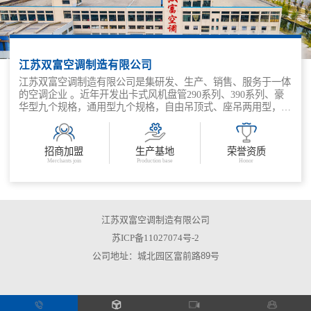
江苏双富空调制造有限公司
江苏双富空调制造有限公司是集研发、生产、销售、服务于一体
的空调企业 。近年开发出卡式风机盘管290系列、390系列、豪
华型九个规格，通用型九个规格，自由吊顶式、座吊两用型，适
合家用超薄型系列等多种规格、型号的产品，能满足不同消费群
体的各种需求。主要生产YG、YZ、YL、YFP 型等系列的空调
及空调机房各种配件、各种规格的风机盘管机组、新风机组、防
招商加盟
生产基地
荣誉资质
火阀、CJT 阻尼弹簧减振器、各种型号的阻尼弹簧减振吊架、铝
Merchants join
Production base
Honor
箔软管、Z80 空调微机自控装置及0.5~5 万大卡冷量的分体式空
调机组并承包空调、净化、冷冻系统的设计、施工、调试。 公
司本着发展创新才能持续经营的理念，紧扣时代步伐，根据不同
需求的客户研发新产品，共同推动产业升级，低碳生活，创造人
与自然的和谐！
江苏双富空调制造有限公司
苏ICP备11027074号-2
公司地址：城北园区富前路89号