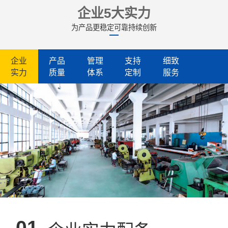
企业5大实力
为产品更稳定可靠持续创新
企业
产品
管理
支持
细致
实力
质量
体系
定制
服务
01.